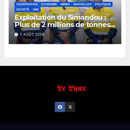
COOPÉRATION
ÉCONOMIE
MINES
NOUVELLES
POLITIQUE
SOCIÉTÉ
UNE
Exploitation du Simandou :
Plus de 2 millions de tonnes
de fer exportées
7 AOÛT 2026