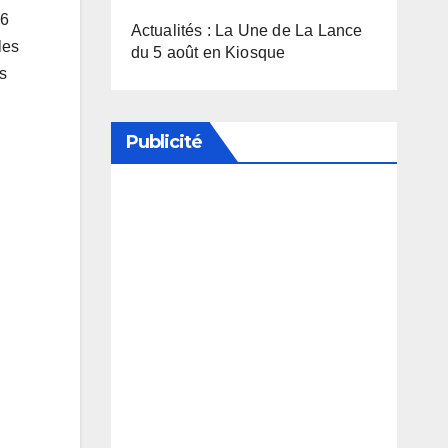
36
Actualités : La Une de La Lance
les
du 5 août en Kiosque
es
Publicité
Soutenez notre média en
désactivant votre bloqueur de
publicité