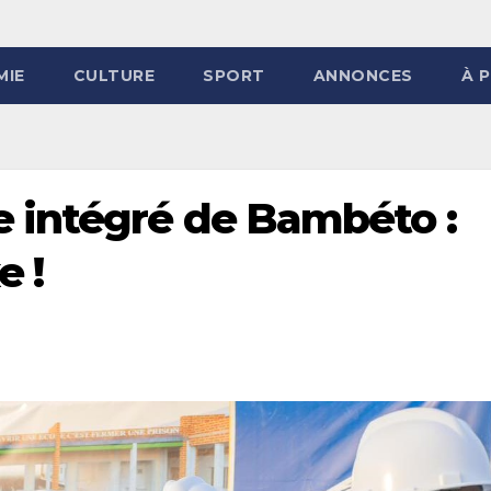
MIE
CULTURE
SPORT
ANNONCES
À 
 intégré de Bambéto :
e !