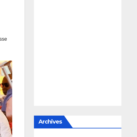
osse
Archives