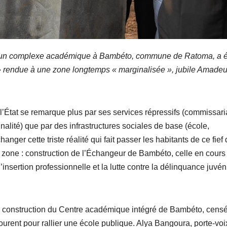
on d’un complexe académique à Bambéto, commune de Ratoma, a 
 » rendue à une zone longtemps « marginalisée », jubile Amade
’État se remarque plus par ses services répressifs (commissari
alité) que par des infrastructures sociales de base (école,
ger cette triste réalité qui fait passer les habitants de ce fief
zone : construction de l’Échangeur de Bambéto, celle en cours
sertion professionnelle et la lutte contre la délinquance juvén
de construction du Centre académique intégré de Bambéto, cens
ourent pour rallier une école publique. Alya Bangoura, porte-voi