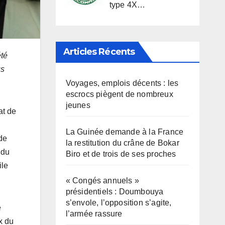
type 4X…
Articles Récents
été
us
Voyages, emplois décents : les
escrocs piègent de nombreux
jeunes
at de
La Guinée demande à la France
 de
la restitution du crâne de Bokar
 du
Biro et de trois de ses proches
ile
« Congés annuels »
présidentiels : Doumbouya
s’envole, l’opposition s’agite,
é
l’armée rassure
x du