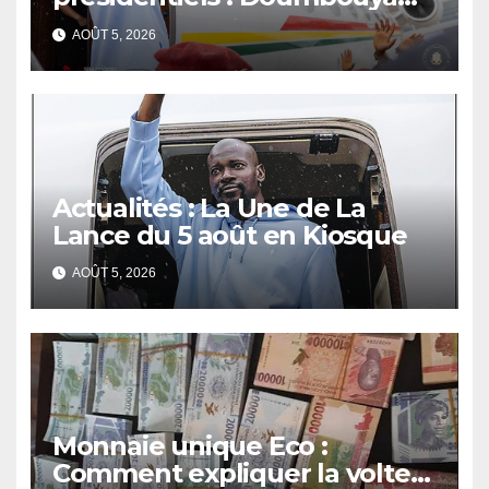
s’envole, l’opposition s’agite,
AOÛT 5, 2026
l’armée rassure
Actualités : La Une de La
Lance du 5 août en Kiosque
AOÛT 5, 2026
Monnaie unique Eco :
Comment expliquer la volte-