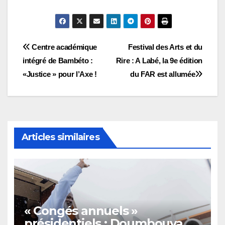
Navigation
Centre académique
Festival des Arts et du
intégré de Bambéto :
Rire : A Labé, la 9e édition
de
«Justice » pour l’Axe !
du FAR est allumée
l’article
Articles similaires
« Congés annuels »
présidentiels : Doumbouya