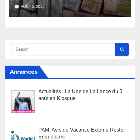
face de la Guinée
AOÛT 5, 2026
Annonces
Actualités : La Une de La Lance du 5
août en Kiosque
PAM: Avis de Vacance Externe Roster
Enqueteurs