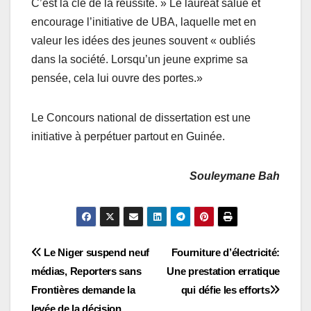
C’est la clé de la réussite. » Le lauréat salue et
encourage l’initiative de UBA, laquelle met en
valeur les idées des jeunes souvent « oubliés
dans la société. Lorsqu’un jeune exprime sa
pensée, cela lui ouvre des portes.»
Le Concours national de dissertation est une
initiative à perpétuer partout en Guinée.
Souleymane Bah
Navigation
Le Niger suspend neuf
Fourniture d’électricité:
médias, Reporters sans
Une prestation erratique
de
Frontières demande la
qui défie les efforts
levée de la décision