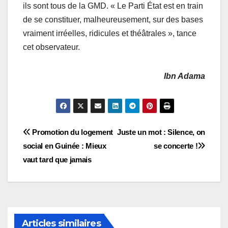
ils sont tous de la GMD. « Le Parti État est en train
de se constituer, malheureusement, sur des bases
vraiment irréelles, ridicules et théâtrales », tance
cet observateur.
Ibn Adama
Navigation
Promotion du logement
Juste un mot : Silence, on
social en Guinée : Mieux
se concerte !
de
vaut tard que jamais
l’article
Articles similaires