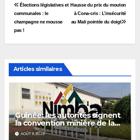
Navigation
Élections législatives et
Hausse du prix du mouton
communales : le
à Cona-cris : L’insécurité
de
champagne ne mousse
au Mali pointée du doigt
l’article
pas !
Articles similaires
Guinée: les autorités signent
la convention minière de la
société Nimba Mining
AOÛT 9, 2026
Company