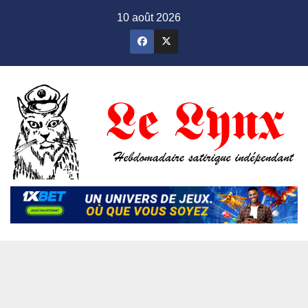
Skip
10 août 2026
to
content