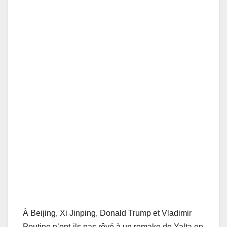
À Beijing, Xi Jinping, Donald Trump et Vladimir
Poutine n’ont-ils pas rêvé à un remake de Yalta en