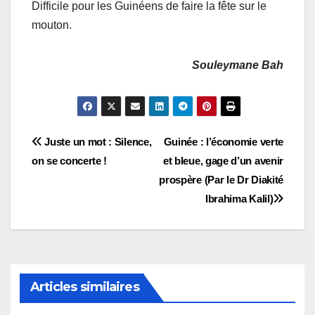
Difficile pour les Guinéens de faire la fête sur le
mouton.
Souleymane Bah
Navigation
Juste un mot : Silence,
Guinée : l’économie verte
on se concerte !
et bleue, gage d’un avenir
de
prospère (Par le Dr Diakité
l’article
Ibrahima Kalil)
Articles similaires