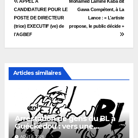
Navigation
APPEL A
Mohamed Lamine Kaba dit
CANDIDATURE POUR LE
Gawa Compétent, à La
de
POSTE DE DIRECTEUR
Lance : « L’artiste
l’article
(trice) EXECUTIF (ve) de
propose, le public décide »
l’AGBEF
Articles similaires
Arrestation de gens du BL à
Guéckédou : vers une
démission des conseillés du
AOÛT 8, 2026