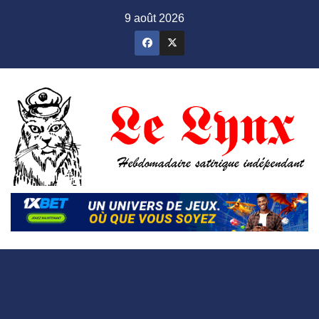
Skip
9 août 2026
to
content