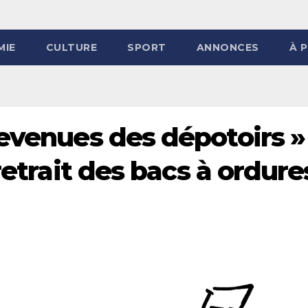
MIE
CULTURE
SPORT
ANNONCES
À 
evenues des dépotoirs » 
retrait des bacs à ordure