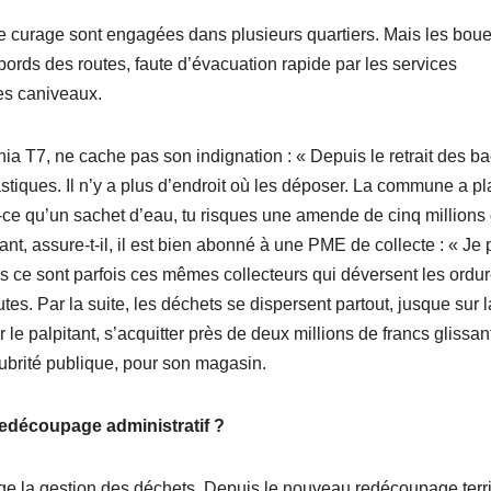
e curage sont engagées dans plusieurs quartiers. Mais les boue
bords des routes, faute d’évacuation rapide par les services
les caniveaux.
ia T7, ne cache pas son indignation : « Depuis le retrait des ba
tiques. Il n’y a plus d’endroit où les déposer. La commune a p
ait-ce qu’un sachet d’eau, tu risques une amende de cinq millions
t, assure-t-il, il est bien abonné à une PME de collecte : « Je 
is ce sont parfois ces mêmes collecteurs qui déversent les ordur
utes. Par la suite, les déchets se dispersent partout, jusque sur l
ur le palpitant, s’acquitter près de deux millions de francs glissan
ubrité publique, pour son magasin.
edécoupage administratif ?
e la gestion des déchets. Depuis le nouveau redécoupage territ