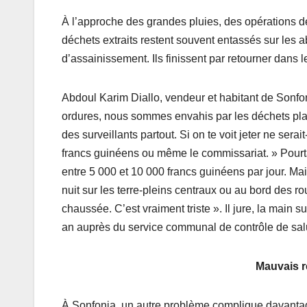
À l’approche des grandes pluies, des opérations d
déchets extraits restent souvent entassés sur les a
d’assainissement. Ils finissent par retourner dans 
Abdoul Karim Diallo, vendeur et habitant de Sonfon
ordures, nous sommes envahis par les déchets plas
des surveillants partout. Si on te voit jeter ne ser
francs guinéens ou même le commissariat. » Pourtan
entre 5 000 et 10 000 francs guinéens par jour. Ma
nuit sur les terre-pleins centraux ou au bord des ro
chaussée. C’est vraiment triste ». Il jure, la main s
an auprès du service communal de contrôle de sal
Mauvais r
À Sonfonia, un autre problème complique davantag