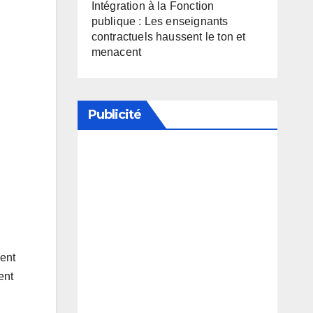
Intégration à la Fonction
publique : Les enseignants
contractuels haussent le ton et
menacent
Publicité
Soutenez notre média en
désactivant votre bloqueur de
publicité
ent
ent