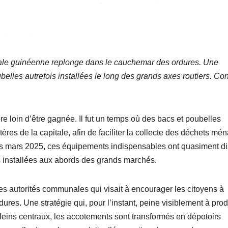
tale guinéenne replonge dans le cauchemar des ordures. Une
ubelles autrefois installées le long des grands axes routiers. Con
core loin d’être gagnée. Il fut un temps où des bacs et poubelles
ères de la capitale, afin de faciliter la collecte des déchets mé
s mars 2025, ces équipements indispensables ont quasiment d
es installées aux abords des grands marchés.
des autorités communales qui visait à encourager les citoyens à
res. Une stratégie qui, pour l’instant, peine visiblement à prod
leins centraux, les accotements sont transformés en dépotoirs