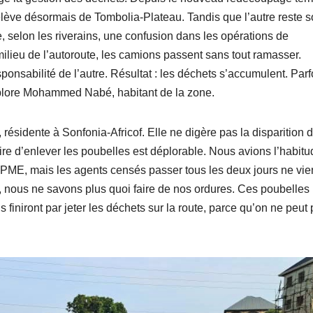
 relève désormais de Tombolia-Plateau. Tandis que l’autre reste 
e, selon les riverains, une confusion dans les opérations de
ilieu de l’autoroute, les camions passent sans tout ramasser.
sabilité de l’autre. Résultat : les déchets s’accumulent. Parf
déplore Mohammed Nabé, habitant de la zone.
sidente à Sonfonia-Africof. Elle ne digère pas la disparition 
re d’enlever les poubelles est déplorable. Nous avions l’habitu
E, mais les agents censés passer tous les deux jours ne vie
, nous ne savons plus quoi faire de nos ordures. Ces poubelles
s finiront par jeter les déchets sur la route, parce qu’on ne peut