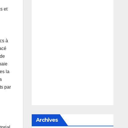
s et
cs à
lacé
 de
paie
es la
a
ts par
Archives
orial