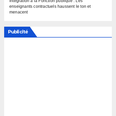
Intégration à la Fonction publique : Les
enseignants contractuels haussent le ton et
menacent
Publicité
Soutenez notre média en désactivant votre
bloqueur de publicité