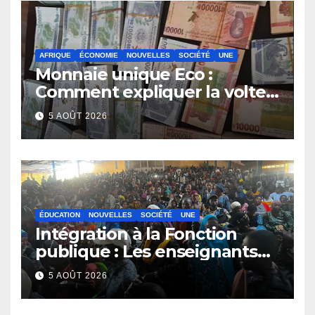
AFRIQUE
ÉCONOMIE
NOUVELLES
SOCIÉTÉ
UNE
Monnaie unique Eco :
Comment expliquer la volte-
face de la Guinée
5 AOÛT 2026
ÉDUCATION
NOUVELLES
SOCIÉTÉ
UNE
Intégration à la Fonction
publique : Les enseignants
contractuels haussent le ton
5 AOÛT 2026
et menacent