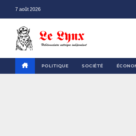
Skip
7 août 2026
to
content
POLITIQUE
SOCIÉTÉ
ÉCONO