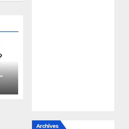
le
e
Archives