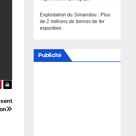
Exploitation du Simandou : Plus
de 2 millions de tonnes de fer
exportées
Publicité
Soutenez notre média en
désactivant votre bloqueur de
publicité
ssent
ion