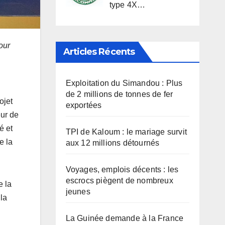
type 4X…
our
Articles Récents
Exploitation du Simandou : Plus
de 2 millions de tonnes de fer
ojet
exportées
eur de
é et
TPI de Kaloum : le mariage survit
e la
aux 12 millions détournés
Voyages, emplois décents : les
escrocs piègent de nombreux
e la
jeunes
 la
La Guinée demande à la France