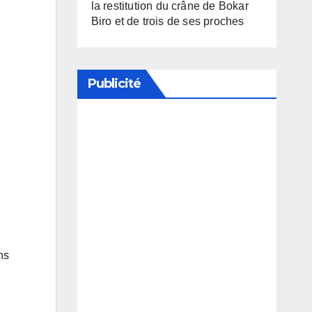
la restitution du crâne de Bokar
Biro et de trois de ses proches
Publicité
Soutenez notre média en
désactivant votre bloqueur de
publicité
ns
,