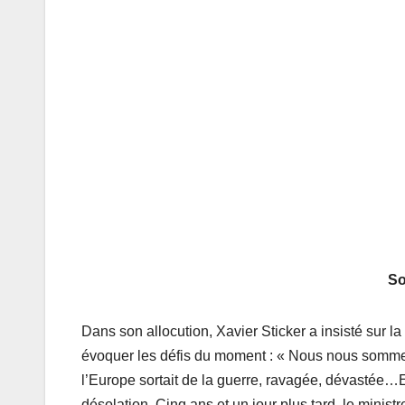
So
Dans son allocution, Xavier Sticker a insisté sur l
évoquer les défis du moment : « Nous nous sommes
l’Europe sortait de la guerre, ravagée, dévastée…E
désolation. Cinq ans et un jour plus tard, le minis