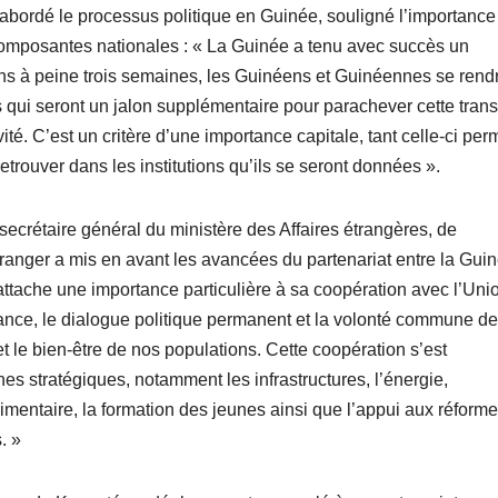
abordé le processus politique en Guinée, souligné l’importance
 composantes nationales : « La Guinée a tenu avec succès un
ans à peine trois semaines, les Guinéens et Guinéennes se rend
s qui seront un jalon supplémentaire pour parachever cette transi
ité. C’est un critère d’une importance capitale, tant celle-ci per
rouver dans les institutions qu’ils se seront données ».
crétaire général du ministère des Affaires étrangères, de
’étranger a mis en avant les avancées du partenariat entre la Guin
tache une importance particulière à sa coopération avec l’Uni
iance, le dialogue politique permanent et la volonté commune de
t le bien-être de nos populations. Cette coopération s’est
s stratégiques, notamment les infrastructures, l’énergie,
alimentaire, la formation des jeunes ainsi que l’appui aux réform
. »