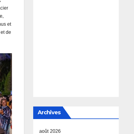
cier
e,
nus et
 et de
Archives
août 2026