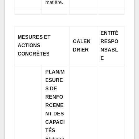
matière.
ENTITÉ
MESURES ET
CALEN
RESPO
ACTIONS
DRIER
NSABL
CONCRÈTES
E
PLAN/M
ESURE
S DE
RENFO
RCEME
NT DES
CAPACI
TÉS
Élaborer