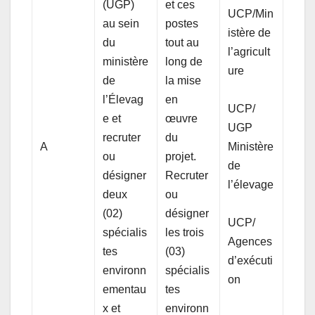
(UGP)
et ces
UCP/Min
au sein
postes
istère de
du
tout au
l’agricult
ministère
long de
ure
de
la mise
l’Élevag
en
UCP/
e et
œuvre
UGP
recruter
du
A
Ministère
ou
projet.
de
désigner
Recruter
l’élevage
deux
ou
(02)
désigner
UCP/
spécialis
les trois
Agences
tes
(03)
d’exécuti
environn
spécialis
on
ementau
tes
x et
environn