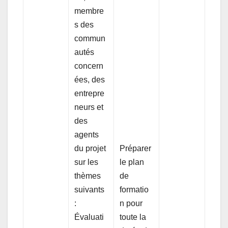
membre
s des
commun
autés
concern
ées, des
entrepre
neurs et
des
agents
du projet
Préparer
sur les
le plan
thèmes
de
suivants
formatio
:
n pour
Évaluati
toute la