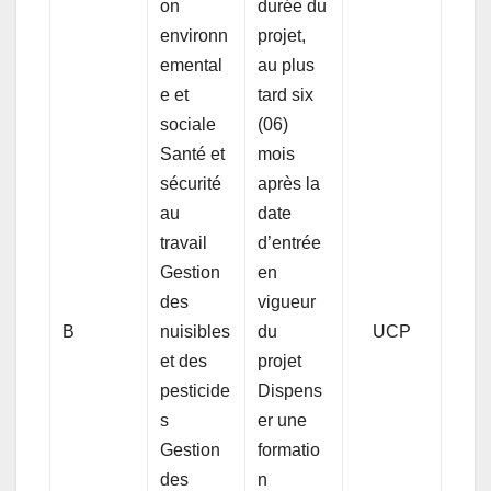
on
durée du
environn
projet,
emental
au plus
e et
tard six
sociale
(06)
Santé et
mois
sécurité
après la
au
date
travail
d’entrée
Gestion
en
des
vigueur
B
nuisibles
du
UCP
et des
projet
pesticide
Dispens
s
er une
Gestion
formatio
des
n