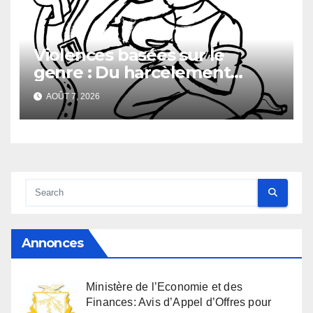
Violences basées sur le
genre : Du harcèlement
sexuel
AOÛT 7, 2026
Annonces
Ministère de l’Economie et des
Finances: Avis d’Appel d’Offres pour