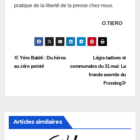
pratique de la liberté de la presse chez-nous.
O.TIERO
Navigation
Yéro Baldé : Du héros
Légis-tadives et
au zéro pointé
communales du 31 mai: La
de
fronde avortée du
l’article
Frondeg
Articles similaires