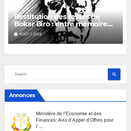
Restitution des restes de
Bokar Biro : entre mémoire
familiale et regard
AOÛT 7, 2026
anthropologique
Annonces
Ministère de l’Economie et des
Finances: Avis d’Appel d’Offres pour
l’…