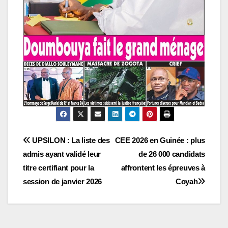
Navigation
UPSILON : La liste des
CEE 2026 en Guinée : plus
admis ayant validé leur
de 26 000 candidats
de
titre certifiant pour la
affrontent les épreuves à
l’article
session de janvier 2026
Coyah