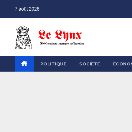
Skip
7 août 2026
to
content
POLITIQUE
SOCIÉTÉ
ÉCONO