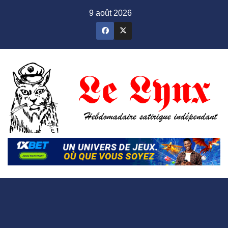
Skip
9 août 2026
to
content