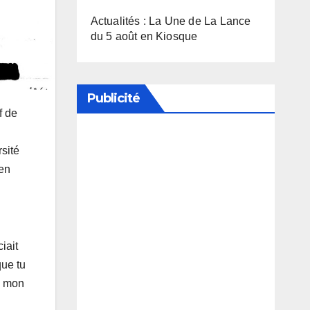
Actualités : La Une de La Lance
du 5 août en Kiosque
Publicité
f de
rsité
Soutenez notre média en
’en
désactivant votre bloqueur de
publicité
iait
que tu
s, mon