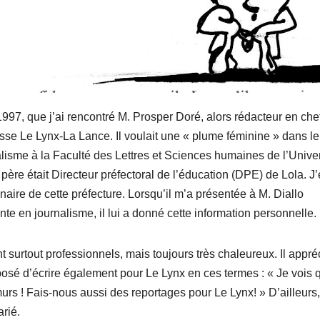
1997, que j’ai rencontré M. Prosper Doré, alors rédacteur en che
esse Le Lynx-La Lance. Il voulait une « plume féminine » dans le
nalisme à la Faculté des Lettres et Sciences humaines de l’Unive
re était Directeur préfectoral de l’éducation (DPE) de Lola. J
inaire de cette préfecture. Lorsqu’il m’a présentée à M. Diallo
te en journalisme, il lui a donné cette information personnelle.
surtout professionnels, mais toujours très chaleureux. Il appréc
osé d’écrire également pour Le Lynx en ces termes : « Je vois 
 murs ! Fais-nous aussi des reportages pour Le Lynx! » D’ailleur
rié.