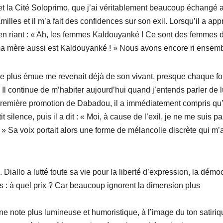
m et la Cité Soloprimo, que j’ai véritablement beaucoup échangé 
les et il m’a fait des confidences sur son exil. Lorsqu’il a app
 en riant : « Ah, les femmes Kaldouyanké ! Ce sont des femmes 
que ma mère aussi est Kaldouyanké ! » Nous avons encore ri ensem
le plus émue me revenait déjà de son vivant, presque chaque fo
 Il continue de m’habiter aujourd’hui quand j’entends parler de lu
a première promotion de Dabadou, il a immédiatement compris qu’
t silence, puis il a dit : « Moi, à cause de l’exil, je ne me suis p
» Sa voix portait alors une forme de mélancolie discrète qui m’a
 Diallo a lutté toute sa vie pour la liberté d’expression, la démoc
is : à quel prix ? Car beaucoup ignorent la dimension plus
ne note plus lumineuse et humoristique, à l’image du ton satiri