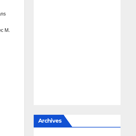
ans
ec M.
Archives