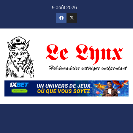
Skip
9 août 2026
to
content