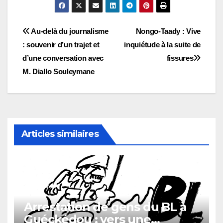
Navigation
Au-delà du journalisme
Nongo-Taady : Vive
: souvenir d’un trajet et
inquiétude à la suite de
de
d’une conversation avec
fissures
l’article
M. Diallo Souleymane
Articles similaires
Arrestation de gens du BL à
Guéckédou : vers une