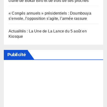
crâne de Bokar Biro et de trois de ses proches
« Congés annuels » présidentiels : Doumbouya
s’envole, l’opposition s’agite, l’armée rassure
Actualités : La Une de La Lance du 5 août en
Kiosque
Publicité
Soutenez notre média en désactivant votre
bloqueur de publicité