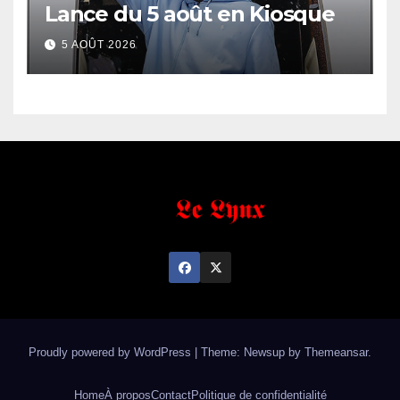
Lance du 5 août en Kiosque
5 AOÛT 2026
Proudly powered by WordPress
|
Theme: Newsup by
Themeansar
.
Home
À propos
Contact
Politique de confidentialité