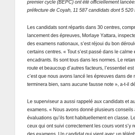
premier cycle (BEPC) ont été officiellement lancées 
préfecture de Coyah, 11 587 candidats dont 5 520 f
Les candidats sont répartis dans 30 centres, compr
lancement des épreuves, Morlaye Yattara, inspecte
des examens nationaux, s’est réjoui du bon déroul
certains centres. « Tout s’est passé dans le calme e
encadrants. Ils sont tous dans les normes. Le retard
route et beaucoup d’autres facteurs, l’essentiel es
c’est que nous avons lancé les épreuves dans de 
terminera bien, sans aucune fausse note », a-t-il d
Le superviseur a aussi rappelé aux candidats et au
examens. « Nous avons donné plusieurs conseils au
évaluations qu’ils font habituellement en classe. 
ceux qui ont suivi correctement les cours vont s’y 
des examens. Un candidat qui vient avec un téléphone