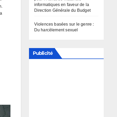
informatiques en faveur de la
n.
Direction Générale du Budget
 a
Violences basées sur le genre :
Du harcèlement sexuel
Publicité
Soutenez notre média en
désactivant votre bloqueur de
publicité