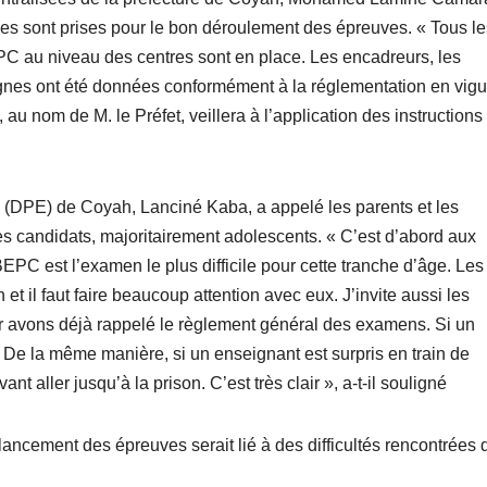
les sont prises pour le bon déroulement des épreuves. « Tous le
 au niveau des centres sont en place. Les encadreurs, les
signes ont été données conformément à la réglementation en vigu
 au nom de M. le Préfet, veillera à l’application des instructions
ion (DPE) de Coyah, Lanciné Kaba, a appelé les parents et les
 candidats, majoritairement adolescents. « C’est d’abord aux
BEPC est l’examen le plus difficile pour cette tranche d’âge. Les
t il faut faire beaucoup attention avec eux. J’invite aussi les
ur avons déjà rappelé le règlement général des examens. Si un
. De la même manière, si un enseignant est surpris en train de
nt aller jusqu’à la prison. C’est très clair », a-t-il souligné
lancement des épreuves serait lié à des difficultés rencontrées