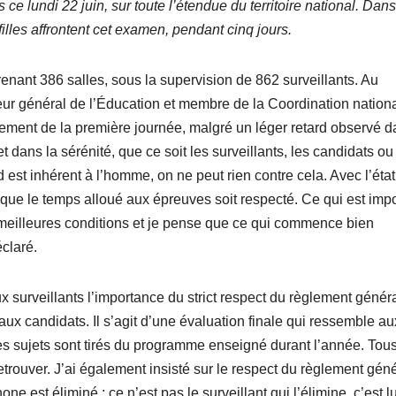
ce lundi 22 juin, sur toute l’étendue du territoire national. Dans
illes affrontent cet examen, pendant cinq jours.
enant 386 salles, sous la supervision de 862 surveillants. Au
ur général de l’Éducation et membre de la Coordination nation
ement de la première journée, malgré un léger retard observé 
t dans la sérénité, que ce soit les surveillants, les candidats ou
 est inhérent à l’homme, on ne peut rien contre cela. Avec l’état
t que le temps alloué aux épreuves soit respecté. Ce qui est impo
meilleures conditions et je pense que ce qui commence bien
éclaré.
x surveillants l’importance du strict respect du règlement génér
x candidats. Il s’agit d’une évaluation finale qui ressemble au
Les sujets sont tirés du programme enseigné durant l’année. Tou
retrouver. J’ai également insisté sur le respect du règlement gén
 est éliminé ; ce n’est pas le surveillant qui l’élimine, c’est lu