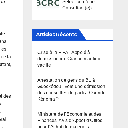
Sélection d’une
 la
Consultant(e) c…
ale
Articles Récents
dans
 les
Crise à la FIFA : Appelé à
 de la
démissionner, Gianni Infantino
rtant,
vacille
Arrestation de gens du BL à
Guéckédou : vers une démission
des conseillés du parti à Ouendé-
al des
Kénéma ?
x
s
Ministère de l’Economie et des
éral
Finances: Avis d’Appel d’Offres
pour l’Achat de matériels
i-