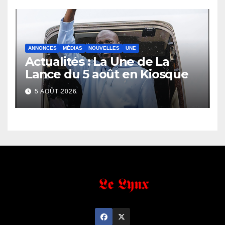
ANNONCES
MÉDIAS
NOUVELLES
UNE
Actualités : La Une de La
Lance du 5 août en Kiosque
5 AOÛT 2026