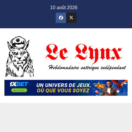
Skip
10 août 2026
to
content