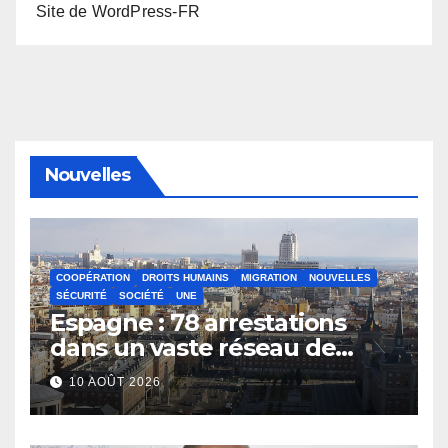
Site de WordPress-FR
Nouvelles
COOPÉRATION
DROITS HUMAINS
MIGRATION
NOUVELLES
SÉCURITÉ
SOCIÉTÉ
UNE
Espagne : 78 arrestations
dans un vaste réseau de
trafic d’êtres humains et de
10 AOÛT 2026
drogue