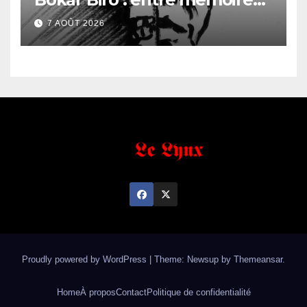
familiale et regard
7 AOÛT 2026
anthropologique
Proudly powered by WordPress
|
Theme: Newsup by
Themeansar
.
Home
À propos
Contact
Politique de confidentialité