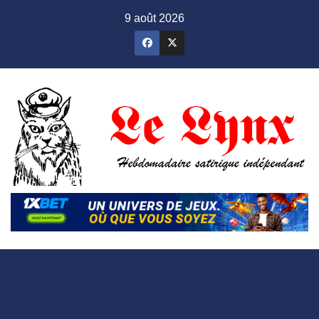
Skip
9 août 2026
to
content