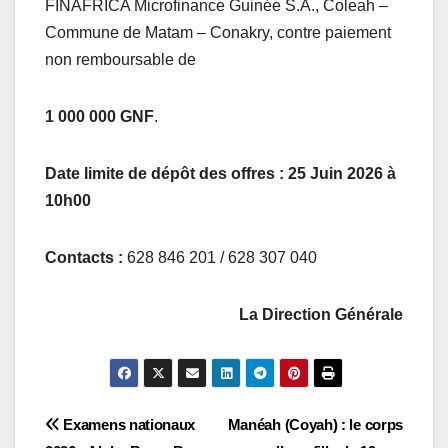
FINAFRICA Microfinance Guinée S.A., Coleah –
Commune de Matam – Conakry, contre paiement
non remboursable de
1 000 000 GNF
.
Date limite de dépôt des offres : 25 Juin 2026 à
10h00
Contacts :
628 846 201 / 628 307 040
La Direction Générale
Navigation
Examens nationaux
Manéah (Coyah) : le corps