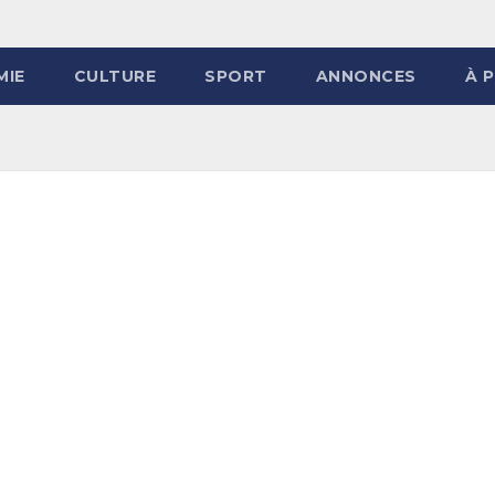
MIE
CULTURE
SPORT
ANNONCES
À 