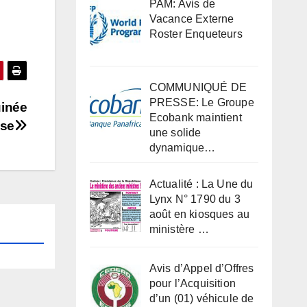
PAM: Avis de
Vacance Externe
Roster Enqueteurs
COMMUNIQUÉ DE
PRESSE: Le Groupe
uinée
Ecobank maintient
sse
une solide
dynamique…
Actualité : La Une du
Lynx N° 1790 du 3
août en kiosques au
ministère …
Avis d’Appel d’Offres
pour l’Acquisition
d’un (01) véhicule de