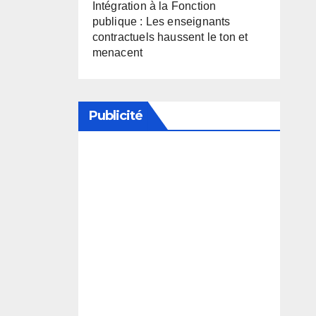
Intégration à la Fonction
publique : Les enseignants
contractuels haussent le ton et
menacent
Publicité
Soutenez notre média en
désactivant votre bloqueur de
publicité