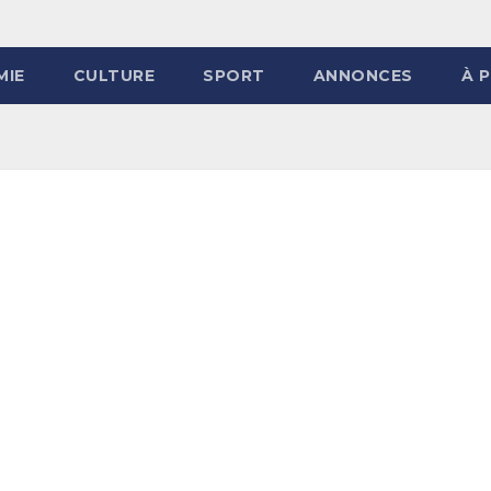
MIE
CULTURE
SPORT
ANNONCES
À 