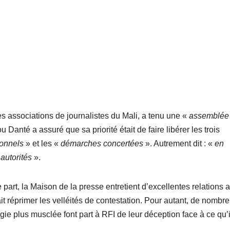
es associations de journalistes du Mali, a tenu une «
assemblée
Danté a assuré que sa priorité était de faire libérer les trois
ionnels
» et les «
démarches concertées
». Autrement dit : «
en
 autorités
».
part, la Maison de la presse entretient d’excellentes relations 
sait réprimer les velléités de contestation. Pour autant, de nombr
gie plus musclée font part à RFI de leur déception face à ce qu’i