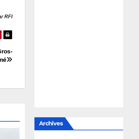
r RFI
Gros-
rmé
Archives