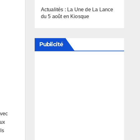
Actualités : La Une de La Lance
du 5 août en Kiosque
Publicité
Soutenez notre média en
désactivant votre bloqueur de
publicité
avec
eux
ls