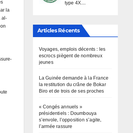
és
type 4X…
ar la
 al-
ion
Articles Récents
Voyages, emplois décents : les
escrocs piègent de nombreux
ssure-
jeunes
La Guinée demande à la France
la restitution du crâne de Bokar
Biro et de trois de ses proches
oute
« Congés annuels »
présidentiels : Doumbouya
s’envole, l’opposition s’agite,
l’armée rassure