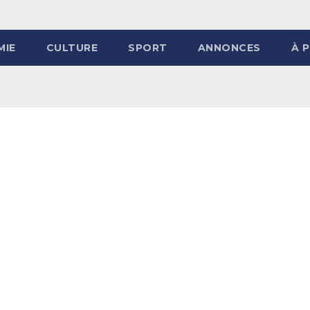
MIE
CULTURE
SPORT
ANNONCES
À 