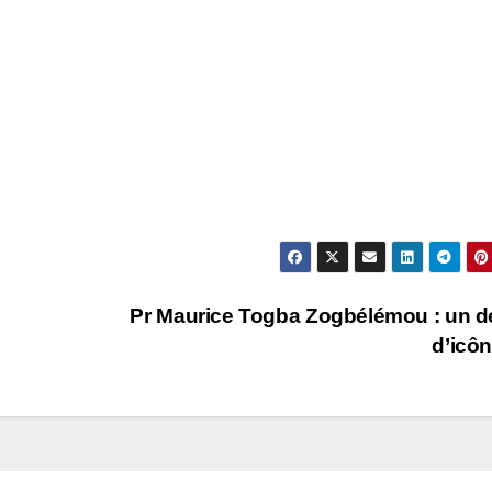
Pr Maurice Togba Zogbélémou : un d
d’icôn