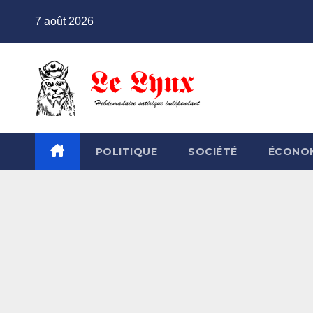
Skip
7 août 2026
to
content
POLITIQUE
SOCIÉTÉ
ÉCONO