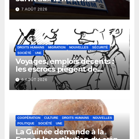
détournés
7 AOÛT 2026
DROITS HUMAINS
MIGRATION
NOUVELLES
SÉCURITÉ
SOCIÉTÉ
UNE
Voyages, emplois décents :
les escrocs piègent de
nombreux jeunes
6 AOÛT 2026
COOPÉRATION
CULTURE
DROITS HUMAINS
NOUVELLES
POLITIQUE
SOCIÉTÉ
UNE
La Guinée demande à la