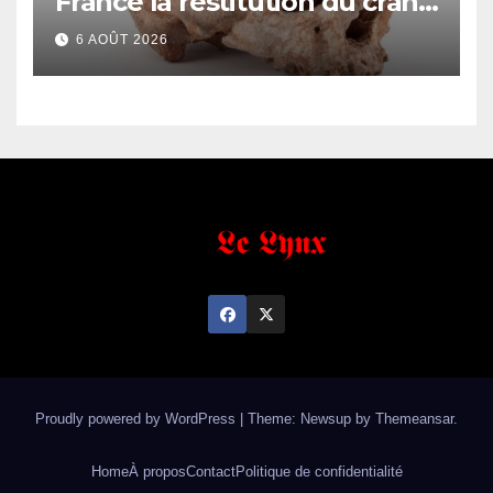
France la restitution du crâne
de Bokar Biro et de trois de
6 AOÛT 2026
ses proches
Proudly powered by WordPress
|
Theme: Newsup by
Themeansar
.
Home
À propos
Contact
Politique de confidentialité