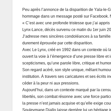
Peu après l’annonce de la disparition de Yala-le-Gr
hommage dans un message posté sur Facebook. No
« C’est avec une profonde tristesse que j’ai appr
Lynx-Lance, décès survenu ce matin du 1er juin 
J’adresse mes sincères condoléances à sa famille,
durement éprouvée par cette disparition.
Avec Le Lynx, créé en 1992 dans un contexte où la 
ouvert la voie à l’émergence d’une presse libre et in
scepticismes, qu’une parole libre, critique et humor
Son regard acéré, son style unique, mêlant humour, i
institution. À travers ses caricatures et ses écrits 
céder à la peur ni aux pressions.
Aujourd’hui, dans un contexte marqué par la censur
libertés, son combat résonne avec une force particul
la presse n’est jamais acquise et qu’elle exige c
Souleymane Diallo laisse derrière lui un héritage 