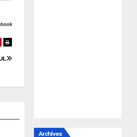
cebook
NUL
Archives