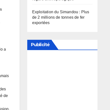
un
Exploitation du Simandou : Plus
de 2 millions de tonnes de fer
e
exportées
Publicité
lo a
Soutenez notre média en
désactivant votre bloqueur de
jamais
publicité
 des
té de
ssion.