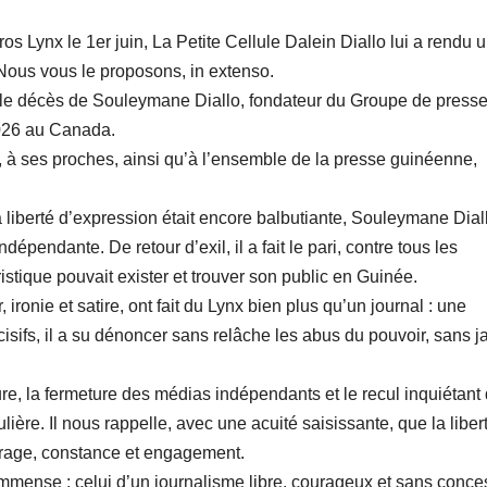
os Lynx le 1er juin, La Petite Cellule Dalein Diallo lui a rendu 
us vous le proposons, in extenso.
is le décès de Souleymane Diallo, fondateur du Groupe de press
2026 au Canada.
 à ses proches, ainsi qu’à l’ensemble de la presse guinéenne,
liberté d’expression était encore balbutiante, Souleymane Dial
dépendante. De retour d’exil, il a fait le pari, contre tous les
istique pouvait exister et trouver son public en Guinée.
ronie et satire, ont fait du Lynx bien plus qu’un journal : une
incisifs, il a su dénoncer sans relâche les abus du pouvoir, sans 
e, la fermeture des médias indépendants et le recul inquiétant
ière. Il nous rappelle, avec une acuité saisissante, que la liber
ourage, constance et engagement.
immense : celui d’un journalisme libre, courageux et sans conce