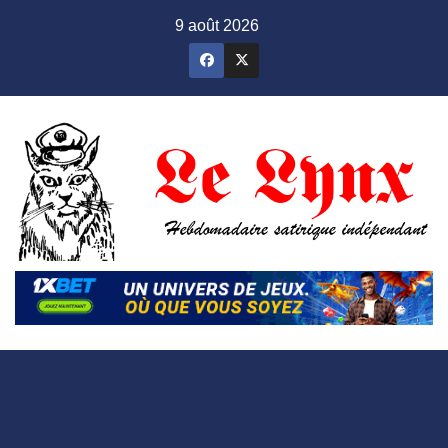
Skip
9 août 2026
to
content