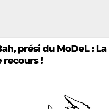
Bah, prési du MoDeL : La
 recours !