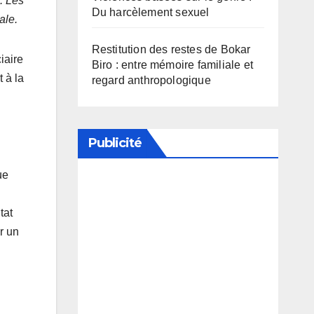
. Les
Du harcèlement sexuel
ale.
Restitution des restes de Bokar
iaire
Biro : entre mémoire familiale et
 à la
regard anthropologique
Publicité
ue
Soutenez notre média en
tat
désactivant votre bloqueur de
r un
publicité