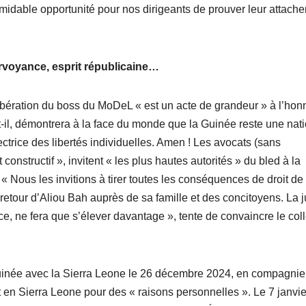
rmidable opportunité pour nos dirigeants de prouver leur attach
l.
rvoyance, esprit républicaine…
la libération du boss du MoDeL « est un acte de grandeur » à l’hon
-t-il, démontrera à la face du monde que la Guinée reste une nat
ctrice des libertés individuelles. Amen ! Les avocats (sans
 constructif », invitent « les plus hautes autorités » du bled à la
. « Nous les invitions à tirer toutes les conséquences de droit de
 retour d’Aliou Bah auprès de sa famille et des concitoyens. La j
ce, ne fera que s’élever davantage », tente de convaincre le coll
a Guinée avec la Sierra Leone le 26 décembre 2024, en compagnie
it en Sierra Leone pour des « raisons personnelles ». Le 7 janvie