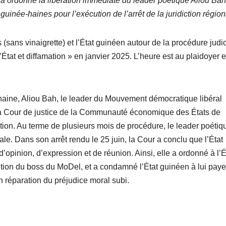
o a ordonné la libération immédiate du leader poétique Aliou Bah
guinée-haines pour l’exécution de l’arrêt de la juridiction région
s (sans vinaigrette) et l’État guinéen autour de la procédure judic
tat et diffamation » en janvier 2025. L’heure est au plaidoyer et
haine, Aliou Bah, le leader du Mouvement démocratique libéral
rs la Cour de justice de la Communauté économique des États de
tion. Au terme de plusieurs mois de procédure, le leader poétiq
ale. Dans son arrêt rendu le 25 juin, la Cour a conclu que l’État
 d’opinion, d’expression et de réunion. Ainsi, elle a ordonné à l’É
ition du boss du MoDel, et a condamné l’État guinéen à lui paye
n réparation du préjudice moral subi.