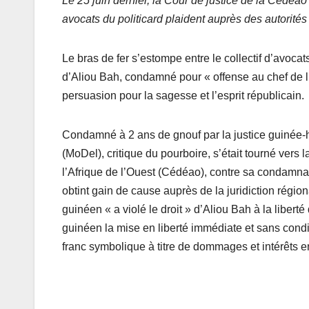
Le 25 juin dernier, la Cour de justice de la Cédéa
avocats du politicard plaident auprès des autorités 
Le bras de fer s’estompe entre le collectif d’avocat
d’Aliou Bah, condamné pour « offense au chef de l’É
persuasion pour la sagesse et l’esprit républicain.
Condamné à 2 ans de gnouf par la justice guinée-
(MoDel), critique du pourboire, s’était tourné ve
l’Afrique de l’Ouest (Cédéao), contre sa condamna
obtint gain de cause auprès de la juridiction région
guinéen « a violé le droit » d’Aliou Bah à la liberté
guinéen la mise en liberté immédiate et sans cond
franc symbolique à titre de dommages et intérêts e