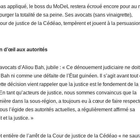
t pas appliqué, le boss du MoDeL restera écroué encore pour au
purger la totalité de sa peine. Ses avocats (sans vinaigrette),
 Cour de justice de la Cédéao, tempèrent et jouent à la persuasio
n d’œil aux autorités
 avocats d’Aliou Bah, jubile : « Ce dénouement judiciaire ne doi
ah ni comme une défaite de l’État guinéen. Il s’agit avant tout 
ette décision vient rappeler que la justice est le fondement de la
at. En tant qu’acteurs de justice, nous sommes convaincus que la
ière dans la sous-région, a toujours eu à cœur de faire respect
us l’égide des autorités actuelles, a régulièrement affirmé sa
 et la justice. »
et entière de l’arrêt de la Cour de justice de la Cédéao « ne saur