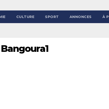
MIE
CULTURE
SPORT
ANNONCES
À 
 Bangoura1