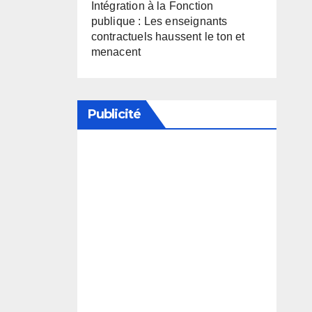
Intégration à la Fonction
publique : Les enseignants
contractuels haussent le ton et
menacent
Publicité
Soutenez notre média en
désactivant votre bloqueur de
publicité