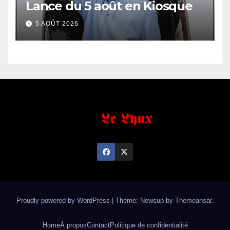
Lance du 5 août en Kiosque
5 AOÛT 2026
Proudly powered by WordPress
|
Theme: Newsup by
Themeansar
.
Home
À propos
Contact
Politique de confidentialité