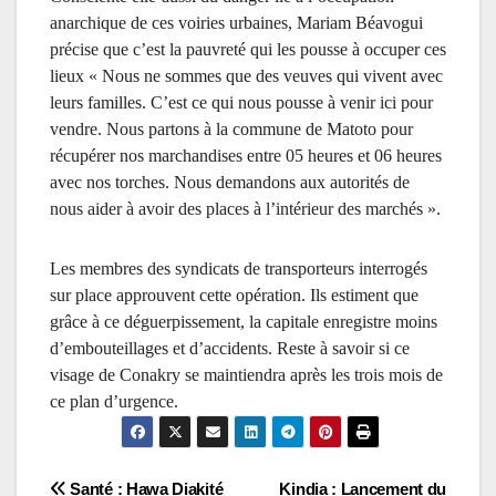
anarchique de ces voiries urbaines, Mariam Béavogui
précise que c’est la pauvreté qui
les
pousse à
occuper
ces
lieux « Nous ne sommes que des veuves qui vivent avec
leurs
familles.
C
’est ce qui nous pousse à venir ici pour
vendre. Nous partons à la commune
de
Matoto pour
récupérer nos marchandises entre 05 h
eures
et 06
heures
avec nos torches. Nous demandons aux autorités de
nous aider à avoir des places à l’intérieur des marchés ».
Les
membres des
syndica
t
s
de transporteurs
interrogés
sur place approuvent cette opération. Ils estiment que
grâce à ce déguerpissement, la capitale enregistre moins
d’embouteillages et d’accidents. Reste à savoir
si ce
visage
de
Conakry
se maintiendra
après les trois mois de
ce plan d’urgence.
Navigation
Santé : Hawa Diakité
Kindia : Lancement du