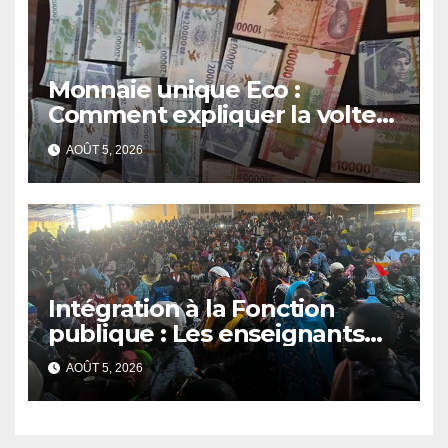
Monnaie unique Eco :
Comment expliquer la volte-
face de la Guinée
AOÛT 5, 2026
Intégration à la Fonction
publique : Les enseignants
contractuels haussent le ton
AOÛT 5, 2026
et menacent