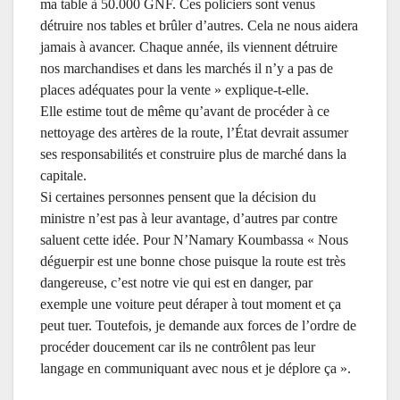
ma table à 50.000 GNF. Ces policiers sont venus
i
détruire nos tables et brûler d’autres. Cela ne nous aidera
r
jamais à avancer. Chaque année, ils viennent détruire
i
nos marchandises et dans les marchés il n’y a pas de
e
places adéquates pour la vente » explique-t-elle.
s
Elle estime tout de même qu’avant de procéder à ce
u
nettoyage des artères de la route, l’État devrait assumer
r
s
es
responsabilité
s
et construire plus de marché dans la
b
capitale.
a
Si certaines personnes pensent que la décision du
i
ministre n’est pas
à
leur avantage, d’autres par contre
n
saluent cette idée.
Pour
N’Namary Koumbassa « Nous
e
déguerpir est une bonne chose puisque la route est très
s
dangereuse, c’est notre vie qui est en danger, par
:
exemple une voiture peut déraper à tout moment et ça
A
peut tuer. Toutefois, je demande aux forces de l’ordre de
v
procéder doucement car ils ne contrôlent pas leur
is
langage en communiquant avec nous et je déplore ça ».
c