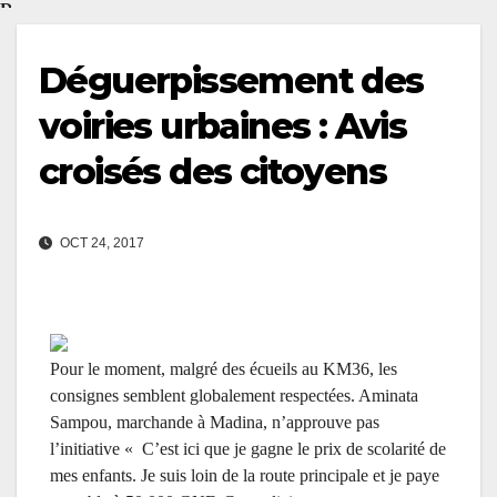
D
é
g
Déguerpissement des
u
voiries urbaines : Avis
e
r
croisés des citoyens
p
is
s
OCT 24, 2017
e
m
e
n
t
Pour le moment
,
malgré des écueils au KM36,
les
d
consignes semblent globalement respectées
. Aminata
e
Sampou, marchande à Madina, n’approuve pas
s
l’
initiative « C’est ici que je gagne le prix de scolarité de
v
mes enfants.
J
e suis loin de la route principale et je paye
o