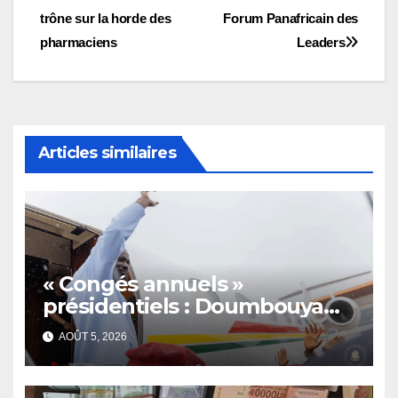
trône sur la horde des
Forum Panafricain des
de
pharmaciens
Leaders
l’article
Articles similaires
« Congés annuels »
présidentiels : Doumbouya
s’envole, l’opposition s’agite,
AOÛT 5, 2026
l’armée rassure