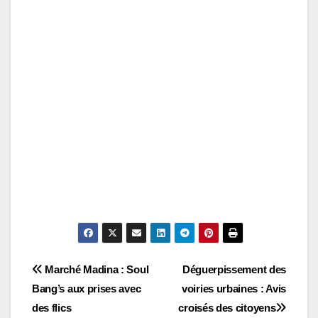
Navigation
Marché Madina : Soul
Déguerpissement des
Bang’s aux prises avec
voiries urbaines : Avis
de
des flics
croisés des citoyens