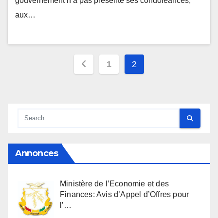
gouvernement n’a pas présenté ses condoléances,
aux…
Pagination
1
2
des
publications
Annonces
Ministère de l’Economie et des
Finances: Avis d’Appel d’Offres pour
l’…