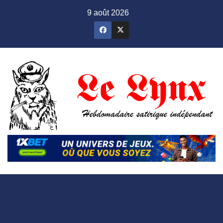
Skip
9 août 2026
to
content