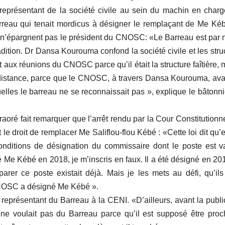
représentant de la société civile au sein du machin en char
arreau qui tenait mordicus à désigner le remplaçant de Me Ké
 n’épargnent pas le président du CNOSC: «Le Barreau est par 
radition. Dr Dansa Kourouma confond la société civile et les stru
art aux réunions du CNOSC parce qu’il était la structure faîtière, 
distance, parce que le CNOSC, à travers Dansa Kourouma, ava
elles le barreau ne se reconnaissait pas », explique le bâtonn
oré fait remarquer que l’arrêt rendu par la Cour Constitutionne
 le droit de remplacer Me Saliflou-flou Kébé : «Cette loi dit qu’
onditions de désignation du commissaire dont le poste est v
é Me Kébé en 2018, je m’inscris en faux. Il a été désigné en 20
rer ce poste existait déjà. Mais je les mets au défi, qu’il
CNOSC a désigné Me Kébé ».
 représentant du Barreau à la CENI. «D’ailleurs, avant la publi
 ne voulait pas du Barreau parce qu’il est supposé être pro