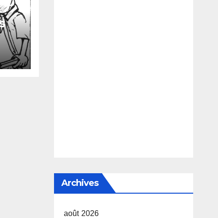
s
 de
s
Archives
août 2026