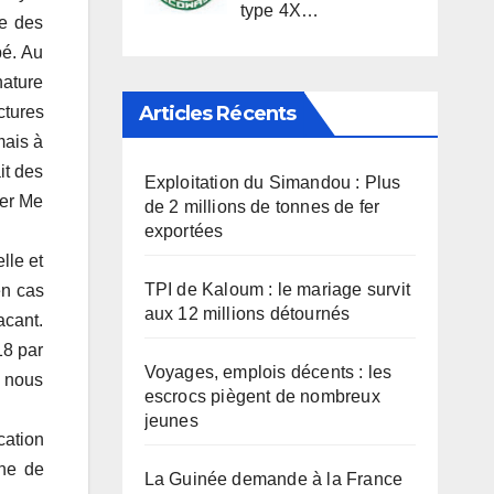
type 4X…
ge des
bé. Au
nature
Articles Récents
ctures
mais à
it des
Exploitation du Simandou : Plus
ier Me
de 2 millions de tonnes de fer
exportées
lle et
TPI de Kaloum : le mariage survit
en cas
aux 12 millions détournés
acant.
18 par
Voyages, emplois décents : les
s nous
escrocs piègent de nombreux
jeunes
cation
che de
La Guinée demande à la France