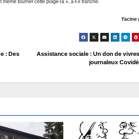
aut même tourner cette plage-là », a-t-il tranché.
Yacine 
e : Des
Assistance sociale : Un don de vivre
journaleux Covidé