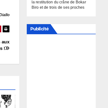
la restitution du crâne de Bokar
Biro et de trois de ses proches
Diallo
Publicité
s aux
Soutenez notre média en
s !
désactivant votre bloqueur de
publicité