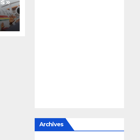
s »
te,
Archives