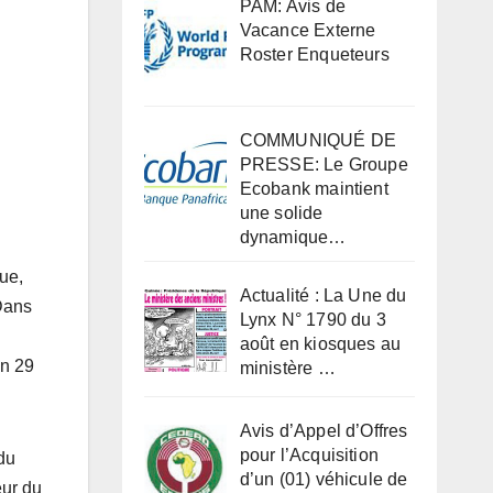
PAM: Avis de
Vacance Externe
Roster Enqueteurs
COMMUNIQUÉ DE
PRESSE: Le Groupe
Ecobank maintient
une solide
dynamique…
ue,
Actualité : La Une du
Dans
Lynx N° 1790 du 3
août en kiosques au
in 29
ministère …
Avis d’Appel d’Offres
pour l’Acquisition
du
d’un (01) véhicule de
eur du