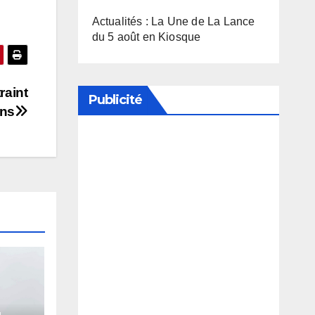
Actualités : La Une de La Lance
du 5 août en Kiosque
raint
Publicité
ons
Soutenez notre média en
désactivant votre bloqueur de
publicité