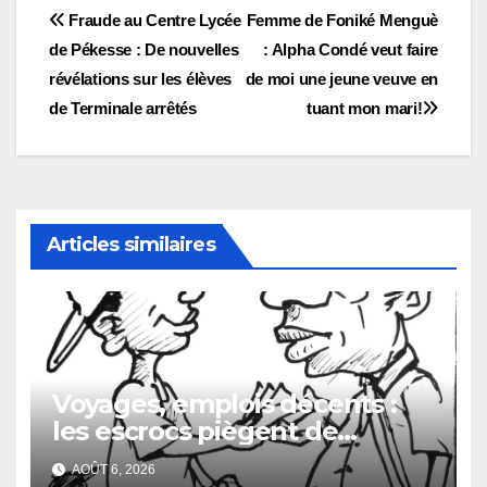
Navigation
Fraude au Centre Lycée
Femme de Foniké Menguè
de Pékesse : De nouvelles
: Alpha Condé veut faire
de
révélations sur les élèves
de moi une jeune veuve en
l’article
de Terminale arrêtés
tuant mon mari!
Articles similaires
Voyages, emplois décents :
les escrocs piègent de
nombreux jeunes
AOÛT 6, 2026