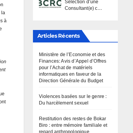
Sélection d’une
on
Consultant(e) c…
 la
es à
e
Articles Récents
Ministère de l’Economie et des
Finances: Avis d’Appel d’Offres
ion
pour l’Achat de matériels
ent
informatiques en faveur de la
Direction Générale du Budget
que
Violences basées sur le genre :
ont
Du harcèlement sexuel
Restitution des restes de Bokar
Biro : entre mémoire familiale et
regard anthropologique