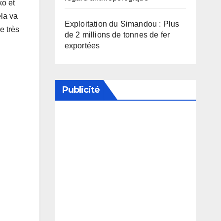
ko et
ela va
Exploitation du Simandou : Plus
e très
de 2 millions de tonnes de fer
exportées
Publicité
Soutenez notre média en
désactivant votre bloqueur de
publicité