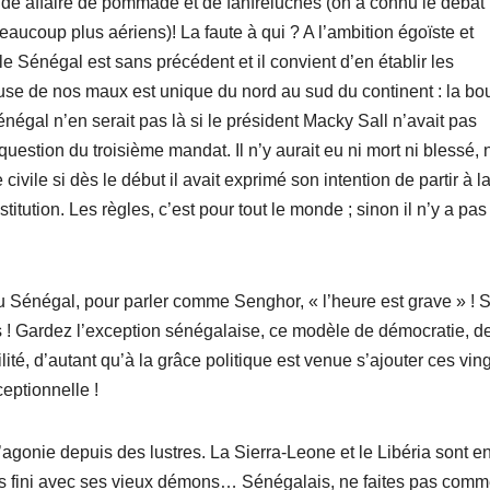
ide affaire de pommade et de fanfreluches (on a connu le débat
eaucoup plus aériens)! La faute à qui ? A l’ambition égoïste et
 Sénégal est sans précédent et il convient d’en établir les
ause de nos maux est unique du nord au sud du continent : la bo
négal n’en serait pas là si le président Macky Sall n’avait pas
uestion du troisième mandat. Il n’y aurait eu ni mort ni blessé, 
vile si dès le début il avait exprimé son intention de partir à la
tution. Les règles, c’est pour tout le monde ; sinon il n’y a pas
 du Sénégal, pour parler comme Senghor, « l’heure est grave » ! 
s ! Gardez l’exception sénégalaise, ce modèle de démocratie, d
lité, d’autant qu’à la grâce politique est venue s’ajouter ces ving
eptionnelle !
’agonie depuis des lustres. La Sierra-Leone et le Libéria sont e
pas fini avec ses vieux démons… Sénégalais, ne faites pas com