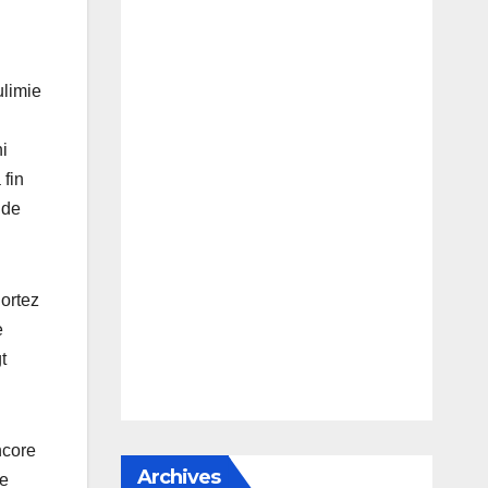
ulimie
ni
 fin
 de
Sortez
e
t
ncore
Archives
me