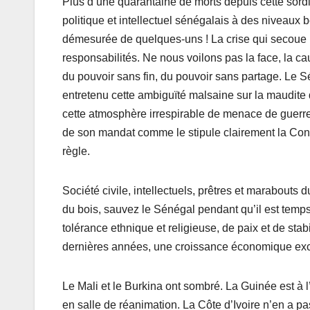
Plus d’une quarantaine de morts depuis cette sord
politique et intellectuel sénégalais à des niveaux b
démesurée de quelques-uns ! La crise qui secoue le
responsabilités. Ne nous voilons pas la face, la c
du pouvoir sans fin, du pouvoir sans partage. Le Sé
entretenu cette ambiguïté malsaine sur la maudite q
cette atmosphère irrespirable de menace de guerre ci
de son mandat comme le stipule clairement la Consti
règle.
Société civile, intellectuels, prêtres et marabouts
du bois, sauvez le Sénégal pendant qu’il est temp
tolérance ethnique et religieuse, de paix et de stabi
dernières années, une croissance économique exc
Le Mali et le Burkina ont sombré. La Guinée est à l
en salle de réanimation. La Côte d’Ivoire n’en a 