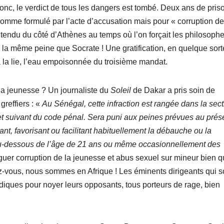
 donc, le verdict de tous les dangers est tombé. Deux ans de pris
omme formulé par l’acte d’accusation mais pour « corruption de
tendu du côté d’Athènes au temps où l’on forçait les philosoph
la même peine que Socrate ! Une gratification, en quelque sort
à la lie, l’eau empoisonnée du troisième mandat.
la jeunesse ? Un journaliste du
Soleil
de Dakar a pris soin de
greffiers : «
Au Sénégal, cette infraction est rangée dans la sect
 et suivant du code pénal. Sera puni aux peines prévues au prés
nt, favorisant ou facilitant habituellement la débauche ou la
e au-dessous de l’âge de 21 ans ou même occasionnellement des
nguer corruption de la jeunesse et abus sexuel sur mineur bien 
ulez-vous, nous sommes en Afrique ! Les éminents dirigeants qui s
idiques pour noyer leurs opposants, tous porteurs de rage, bien