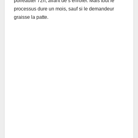
poireauter 72h, avant de s’enrôler. Mais tout le
processus dure un mois, sauf si le demandeur
graisse la patte.