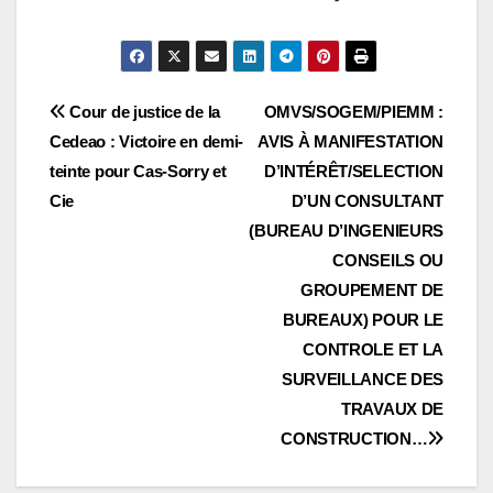
Navigation
Cour de justice de la
OMVS/SOGEM/PIEMM :
Cedeao : Victoire en demi-
AVIS À MANIFESTATION
de
teinte pour Cas-Sorry et
D’INTÉRÊT/SELECTION
l’article
Cie
D’UN CONSULTANT
(BUREAU D’INGENIEURS
CONSEILS OU
GROUPEMENT DE
BUREAUX) POUR LE
CONTROLE ET LA
SURVEILLANCE DES
TRAVAUX DE
CONSTRUCTION…