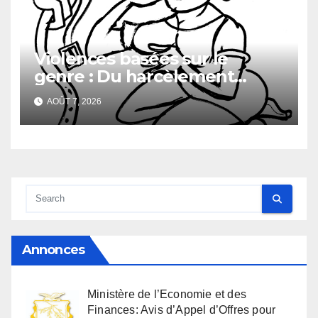
Violences basées sur le
genre : Du harcèlement
sexuel
AOÛT 7, 2026
Annonces
Ministère de l’Economie et des
Finances: Avis d’Appel d’Offres pour