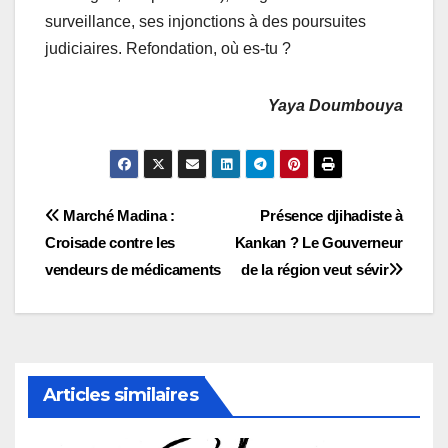
surveillance, ses injonctions à des poursuites
judiciaires. Refondation, où es-tu ?
Yaya Doumbouya
Navigation
Marché Madina :
Présence djihadiste à
Croisade contre les
Kankan ? Le Gouverneur
de
vendeurs de médicaments
de la région veut sévir
l’article
Articles similaires