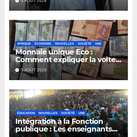
5 AOÛT 2026
AFRIQUE
ÉCONOMIE
NOUVELLES
SOCIÉTÉ
UNE
Monnaie unique Eco :
Comment expliquer la volte-
face de la Guinée
5 AOÛT 2026
ÉDUCATION
NOUVELLES
SOCIÉTÉ
UNE
Intégration à la Fonction
publique : Les enseignants
contractuels haussent le ton