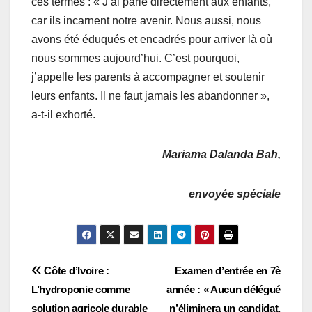
ces termes : « J’ai parlé directement aux enfants,
car ils incarnent notre avenir. Nous aussi, nous
avons été éduqués et encadrés pour arriver là où
nous sommes aujourd’hui. C’est pourquoi,
j’appelle les parents à accompagner et soutenir
leurs enfants. Il ne faut jamais les abandonner »,
a-t-il exhorté.
Mariama Dalanda Bah,
envoyée spéciale
Navigation
Côte d’Ivoire :
Examen d’entrée en 7è
L’hydroponie comme
année : « Aucun délégué
de
solution agricole durable
n’éliminera un candidat,